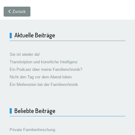
Vorheriger Beitrag: Geiger beim Digitales Familiennamenwörterb
Zurück
Aktuelle Beiträge
Sie ist wieder da!
Transkription und künstliche Intelligenz
Ein Podcast über meine Familienchronik?
Nicht den Tag vor dem Abend loben
Ein Meilenstein bei der Familienchronik
Beliebte Beiträge
Private Familienforschung