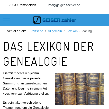
73630 Remshalden
info@geiger-zaehler.de
Mobile Menu Toggle
Aktuelle Seite:
Startseite
Allgemein
Lexikon
darling
DAS LEXIKON DER
GENEALOGIE
Hiermit möchte ich jedem
Genealogen meine
private
Sammlung
an genealogischen
Daten und Begriffe in einem Art
»Lexikon« zur Verfügung stellen.
Es beinhaltet verschiedene
Themen rund um die Genealogie,