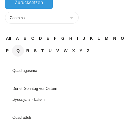
All
A
B
C
D
E
F
G
H
I
J
K
L
M
N
O
P
Q
R
S
T
U
V
W
X
Y
Z
Quadragesima
Der 6. Sonntag vor Ostern
Synonyms
- Latein
Quadratfuß