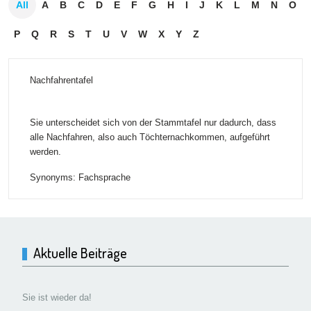
All
A
B
C
D
E
F
G
H
I
J
K
L
M
N
O
P
Q
R
S
T
U
V
W
X
Y
Z
Nachfahrentafel
Sie unterscheidet sich von der Stammtafel nur dadurch, dass
alle Nachfahren, also auch Töchternachkommen, aufgeführt
werden.
Synonyms: Fachsprache
Aktuelle Beiträge
Sie ist wieder da!