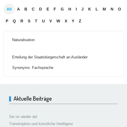
All
A
B
C
D
E
F
G
H
I
J
K
L
M
N
O
P
Q
R
S
T
U
V
W
X
Y
Z
Naturalisation
Erteilung der Staatsbürgerschaft an Ausländer
Synonyms: Fachsprache
Aktuelle Beiträge
Sie ist wieder da!
Transkription und künstliche Intelligenz