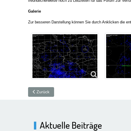
freundlicherweise noch zu Lebzeiten für das Forum zur Verfü
Galerie
Zur besseren Darstellung können Sie durch Anklicken die en
Vorheriger Beitrag: Geiger beim Digitales Familien
Zurück
Aktuelle Beiträge