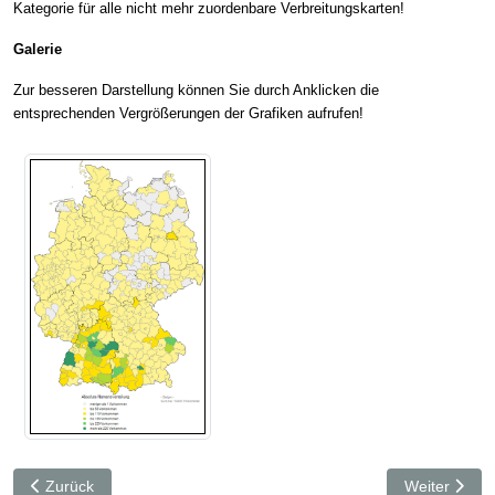
Kategorie für alle nicht mehr zuordenbare Verbreitungskarten!
Galerie
Zur besseren Darstellung können Sie durch Anklicken die
entsprechenden Vergrößerungen der Grafiken aufrufen!
Vorheriger Beitrag: Geiger bei GeoGen v4
Nächster Bei
Zurück
Weiter