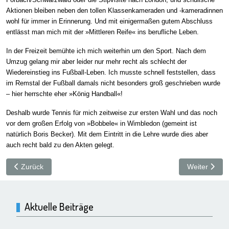
Aktionen bleiben neben den tollen Klassenkameraden und -kameradinnen
wohl für immer in Erinnerung. Und mit einigermaßen gutem Abschluss
entlässt man mich mit der »Mittleren Reife« ins berufliche Leben.
In der Freizeit bemühte ich mich weiterhin um den Sport. Nach dem
Umzug gelang mir aber leider nur mehr recht als schlecht der
Wiedereinstieg ins Fußball-Leben. Ich musste schnell feststellen, dass
im Remstal der Fußball damals nicht besonders groß geschrieben wurde
– hier herrschte eher »König Handball«!
Deshalb wurde Tennis für mich zeitweise zur ersten Wahl und das noch
vor dem großen Erfolg von »Bobbele« in Wimbledon (gemeint ist
natürlich Boris Becker). Mit dem Eintritt in die Lehre wurde dies aber
auch recht bald zu den Akten gelegt.
Vorheriger Beitrag: Als Kinder noch »Kinder« sein durften
Nächster Bei
Zurück
Weiter
Aktuelle Beiträge