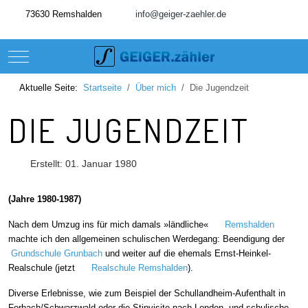
73630 Remshalden
info@geiger-zaehler.de
Mobile Menu Toggle
Aktuelle Seite:
Startseite
Über mich
Die Jugendzeit
DIE JUGENDZEIT
Erstellt: 01. Januar 1980
(Jahre 1980-1987)
Nach dem Umzug ins für mich damals »ländliche«
Remshalden
machte ich den allgemeinen schulischen Werdegang: Beendigung der
Grundschule Grunbach
und weiter auf die ehemals Ernst-Heinkel-
Realschule (jetzt
Realschule Remshalden
).
Diverse Erlebnisse, wie zum Beispiel der Schullandheim-Aufenthalt in
Forbach/Schwarzwald oder die Stipvisite nach London, und schulische