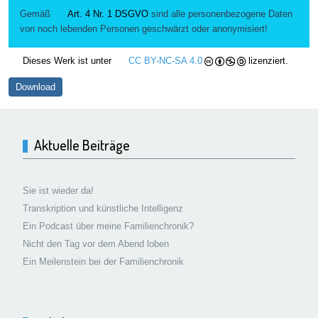
Gemäß
Art. 4 Nr. 1 DSGVO
sind alle personenbezogene Daten
von noch lebenden Personen geschwärzt oder anonymisiert!
Dieses Werk ist unter
CC BY-NC-SA 4.0
lizenziert.
Download
Aktuelle Beiträge
Sie ist wieder da!
Transkription und künstliche Intelligenz
Ein Podcast über meine Familienchronik?
Nicht den Tag vor dem Abend loben
Ein Meilenstein bei der Familienchronik