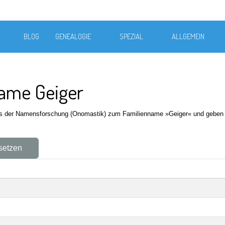
BLOG
GENEALOGIE
SPEZIAL
ALLGEMEIN
name Geiger
aus der Namensforschung (Onomastik) zum Familienname »Geiger« und geben
setzen