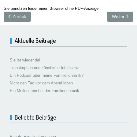
Sie benützen leider einen Browser ohne PDF-Anzeige!
Vorheriger Beitrag: Netzwerkgrafik GEIGER/HEIM
Nächster Bei
Zurück
Weiter
Aktuelle Beiträge
Sie ist wieder da!
Transkription und künstliche Intelligenz
Ein Podcast über meine Familienchronik?
Nicht den Tag vor dem Abend loben
Ein Meilenstein bei der Familienchronik
Beliebte Beiträge
Private Familienforschung