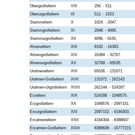
Obergroßeltern
VIII
256. - 511.
Oberurgroßeltern
IX
512. - 1023.
Stammeltern
X
1024. - 2047.
Stammgroßeltern
XI
2048. - 4095.
Stammurgroßeltern
XII
4096. - 8191.
Ahneneltern
XIII
8192. - 16383.
Ahnengroßeltern
XIV
16384. - 32767.
Ahnenurgroßeltern
XV
32768. - 65535.
Urahneneltern
XVI
65536. - 131071.
Urahnen-Großeltern
XVII
131072. - 262143.
Urahnen-Urgroßeltern
XVIII
262144. - 524287.
Erzeltern
XIX
524288. - 1048575.
Erzgroßeltern
XX
1048576. - 2097151.
Erzurgroßeltern
XXI
2097152. - 4194303.
Erzahneneltern
XXII
4194304. - 8388607.
Erzahnen-Großeltern
XXIII
8388608. - 16777215.