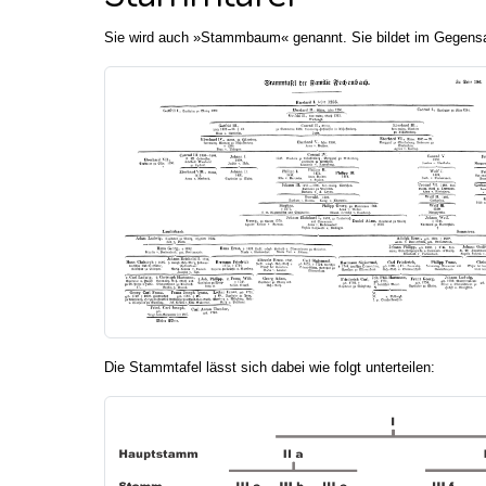
Sie wird auch »Stammbaum« genannt. Sie bildet im Gegensa
Die Stammtafel lässt sich dabei wie folgt unterteilen: