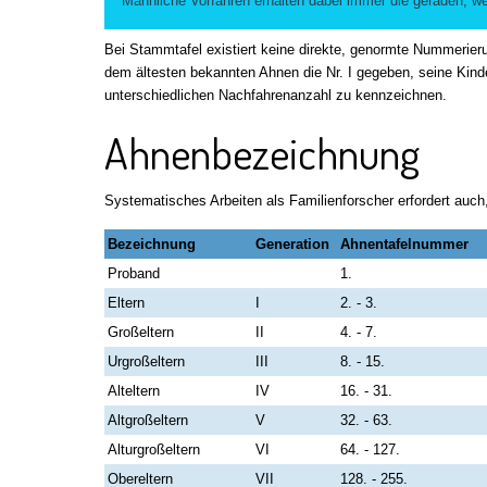
Männliche Vorfahren erhalten dabei immer die geraden, w
Bei Stammtafel existiert keine direkte, genormte Nummerieru
dem ältesten bekannten Ahnen die Nr. I gegeben, seine Kinder
unterschiedlichen Nachfahrenanzahl zu kennzeichnen.
Ahnenbezeichnung
Systematisches Arbeiten als Familienforscher erfordert au
Bezeichnung
Generation
Ahnentafelnummer
Proband
1.
Eltern
I
2. - 3.
Großeltern
II
4. - 7.
Urgroßeltern
III
8. - 15.
Alteltern
IV
16. - 31.
Altgroßeltern
V
32. - 63.
Alturgroßeltern
VI
64. - 127.
Obereltern
VII
128. - 255.