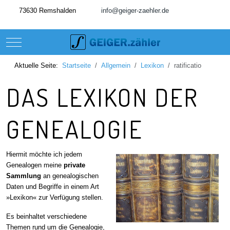
73630 Remshalden
info@geiger-zaehler.de
Mobile Menu Toggle
Aktuelle Seite:
Startseite
Allgemein
Lexikon
ratificatio
DAS LEXIKON DER
GENEALOGIE
Hiermit möchte ich jedem
Genealogen meine
private
Sammlung
an genealogischen
Daten und Begriffe in einem Art
»Lexikon« zur Verfügung stellen.
Es beinhaltet verschiedene
Themen rund um die Genealogie,