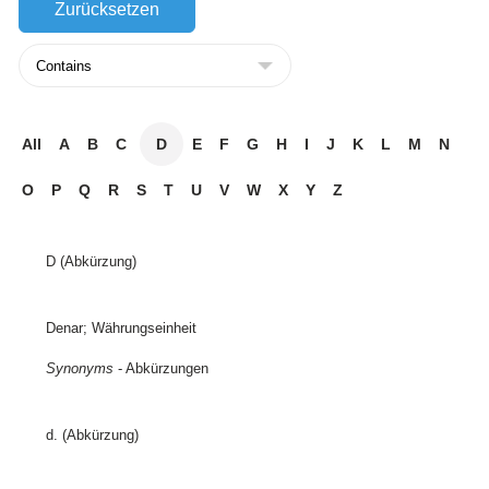
All
A
B
C
D
E
F
G
H
I
J
K
L
M
N
O
P
Q
R
S
T
U
V
W
X
Y
Z
D (Abkürzung)
Denar; Währungseinheit
Synonyms
- Abkürzungen
d. (Abkürzung)