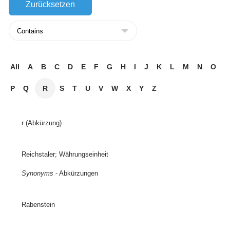
All
A
B
C
D
E
F
G
H
I
J
K
L
M
N
O
P
Q
R
S
T
U
V
W
X
Y
Z
r (Abkürzung)
Reichstaler; Währungseinheit
Synonyms
- Abkürzungen
Rabenstein