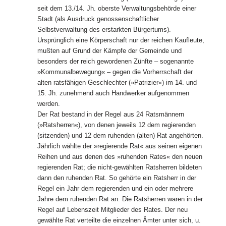
seit dem 13./14. Jh. oberste Verwaltungsbehörde einer
Stadt (als Ausdruck genossenschaftlicher
Selbstverwaltung des erstarkten Bürgertums).
Ursprünglich eine Körperschaft nur der reichen Kaufleute,
mußten auf Grund der Kämpfe der Gemeinde und
besonders der reich gewordenen Zünfte – sogenannte
»Kommunalbewegung« – gegen die Vorherrschaft der
alten ratsfähigen Geschlechter (»Patrizier«) im 14. und
15. Jh. zunehmend auch Handwerker aufgenommen
werden.
Der Rat bestand in der Regel aus 24 Ratsmännern
(»Ratsherren«), von denen jeweils 12 dem regierenden
(sitzenden) und 12 dem ruhenden (alten) Rat angehörten.
Jährlich wählte der »regierende Rat« aus seinen eigenen
Reihen und aus denen des »ruhenden Rates« den neuen
regierenden Rat; die nicht-gewählten Ratsherren bildeten
dann den ruhenden Rat. So gehörte ein Ratsherr in der
Regel ein Jahr dem regierenden und ein oder mehrere
Jahre dem ruhenden Rat an. Die Ratsherren waren in der
Regel auf Lebenszeit Mitglieder des Rates. Der neu
gewählte Rat verteilte die einzelnen Ämter unter sich, u.