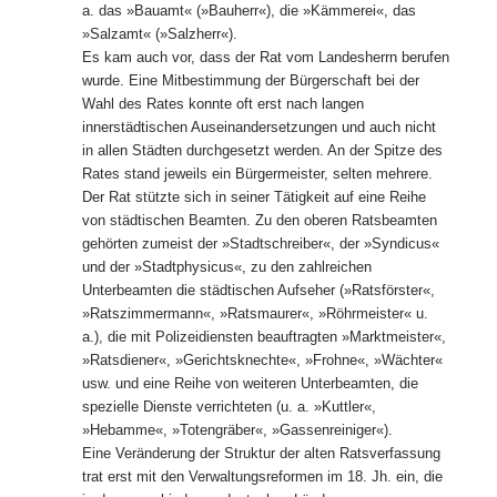
a. das »Bauamt« (»Bauherr«), die »Kämmerei«, das
»Salzamt« (»Salzherr«).
Es kam auch vor, dass der Rat vom Landesherrn berufen
wurde. Eine Mitbestimmung der Bürgerschaft bei der
Wahl des Rates konnte oft erst nach langen
innerstädtischen Auseinandersetzungen und auch nicht
in allen Städten durchgesetzt werden. An der Spitze des
Rates stand jeweils ein Bürgermeister, selten mehrere.
Der Rat stützte sich in seiner Tätigkeit auf eine Reihe
von städtischen Beamten. Zu den oberen Ratsbeamten
gehörten zumeist der »Stadtschreiber«, der »Syndicus«
und der »Stadtphysicus«, zu den zahlreichen
Unterbeamten die städtischen Aufseher (»Ratsförster«,
»Ratszimmermann«, »Ratsmaurer«, »Röhrmeister« u.
a.), die mit Polizeidiensten beauftragten »Marktmeister«,
»Ratsdiener«, »Gerichtsknechte«, »Frohne«, »Wächter«
usw. und eine Reihe von weiteren Unterbeamten, die
spezielle Dienste verrichteten (u. a. »Kuttler«,
»Hebamme«, »Totengräber«, »Gassenreiniger«).
Eine Veränderung der Struktur der alten Ratsverfassung
trat erst mit den Verwaltungsreformen im 18. Jh. ein, die