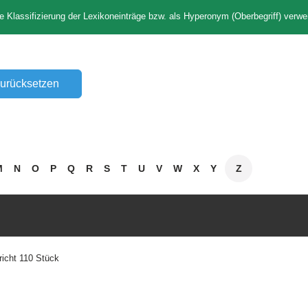
e Klassifizierung der Lexikoneinträge bzw. als Hyperonym (Oberbegriff) verwe
M
N
O
P
Q
R
S
T
U
V
W
X
Y
Z
icht 110 Stück