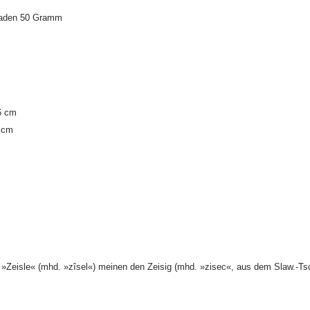
Baden 50 Gramm
6 cm
 cm
 »Zeisle« (mhd. »zîsel«) meinen den Zeisig (mhd. »zisec«, aus dem Slaw.-Tsc