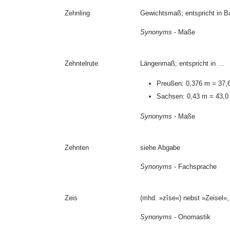
Zehnling
Gewichtsmaß; entspricht in 
Synonyms
- Maße
Zehntelrute
Längenmaß; entspricht in …
Preußen: 0,376 m = 37,
Sachsen: 0,43 m = 43,0
Synonyms
- Maße
Zehnten
siehe Abgabe
Synonyms
- Fachsprache
Zeis
(mhd. »zîse«) nebst »Zeisel«,
Synonyms
- Onomastik