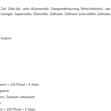
 Zell, Zella (lat. cella »Klosterzelle; Zweigniederlassung, Wirtschaftshof«, wi
Esslingen. Appenzeller, Oberzeller, Zellhuber, Zellmeier (verschliffen Zellmann
16 Gramm
…
amm = 120 Pfund = 6 Stein
ogramm
amm; Zeitraum unbekannt
m
m = 110 Pfund = 5 Stein