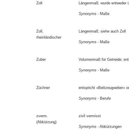
Zoll
Längenmaß; wurde entweder übe
Synonyms
- Maße
Zoll,
Längenmaß; siehe auch Zoll
rheinländischer
Synonyms
- Maße
Zuber
Volumenmaß für Getreide; ents
Synonyms
- Maße
Züchner
entspricht »Bettzeugweber« o
Synonyms
- Berufe
zverm.
zivil vermisst
(Abkürzung)
Synonyms
- Abkürzungen