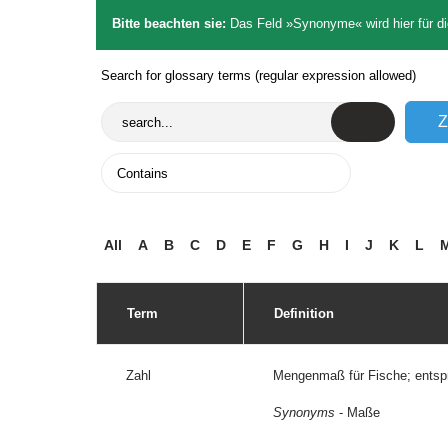
Bitte beachten sie:
Das Feld »Synonyme« wird hier für di
Search for glossary terms (regular expression allowed)
All
A
B
C
D
E
F
G
H
I
J
K
L
Term
Definition
Zahl
Mengenmaß für Fische; entspr
Synonyms
- Maße