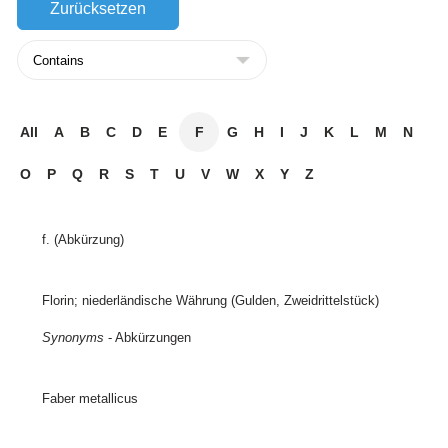
All
A
B
C
D
E
F
G
H
I
J
K
L
M
N
O
P
Q
R
S
T
U
V
W
X
Y
Z
f. (Abkürzung)
Florin; niederländische Währung (Gulden, Zweidrittelstück)
Synonyms
- Abkürzungen
Faber metallicus