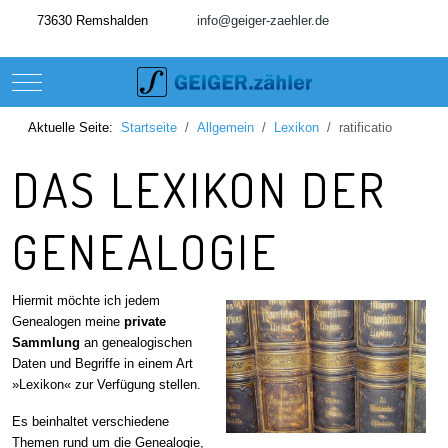
73630 Remshalden
info@geiger-zaehler.de
Mobile Menu Toggle
Aktuelle Seite:
Startseite
Allgemein
Lexikon
ratificatio
DAS LEXIKON DER
GENEALOGIE
Hiermit möchte ich jedem
Genealogen meine
private
Sammlung
an genealogischen
Daten und Begriffe in einem Art
»Lexikon« zur Verfügung stellen.
Es beinhaltet verschiedene
Themen rund um die Genealogie,