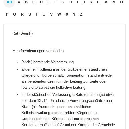
All
A
B
C
D
E
F
G
H
I
J
K
L
M
N
O
P
Q
R
S
T
U
V
W
X
Y
Z
Rat (Begriff)
Mehrfachdeutungen vorhanden:
(ahdt.) beratende Versammlung
allgemein Kollegium an der Spitze einer staatlichen
Gliederung, Körperschaft, Kooperation; stand entweder
als beratendes Gremium der Leitung zur Seite oder
realisierte selbst die kollektive Leitung.
in der städtischen Verfassung (»Ratsverfassung«) etwa
seit dem 13./14. Jh. oberste Verwaltungsbehörde einer
Stadt (als Ausdruck genossenschaftlicher
Selbstverwaltung des erstarkten Bürgertums).
Ursprünglich eine Körperschaft nur der reichen
Kaufleute, mußten auf Grund der Kämpfe der Gemeinde