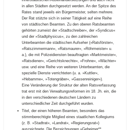
in allen Städten durchgesetzt werden. An der Spitze des
Rates stand jeweils ein Bürgermeister, selten mehrere.
Der Rat stützte sich in seiner Tätigkeit auf eine Reihe
von städtischen Beamten. Zu den oberen Ratsbeamten
gehörten zumeist der »Stadtschreiber«, der »Syndicus«
und der »Stadtphysicus«, zu den zahlreichen
Unterbeamten die städtischen Aufseher (»Ratsförster«,
»Ratszimmermann«, »Ratsmaurer«, »Röhrmeister« u.
a.), die mit Polizeidiensten beauftragten »Marktmeister«,
»Ratsdiener«, »Gerichtsknechte«, »Frohne«, »Wächter«
usw. und eine Reihe von weiteren Unterbeamten, die
spezielle Dienste verrichteten (u. a. »Kuttler«,
»Hebamme«, »Totengräber«, »Gassenreiniger«).
Eine Veränderung der Struktur der alten Ratsverfassung
trat erst mit den Verwaltungsreformen im 18. Jh. ein, die
in den verschiedenen deutschen Ländern zu
unterschiedlicher Zeit durchgeführt wurden.
Titel, der einen höheren Beamten, besonders das
stimmberechtigte Mitglied eines staatlichen Kollegiums
(z. B. »Stadtrat«, »Landrat«, »Regierungsrat«)
auszeichnete. Die Bezeichnungen »Geheimer**