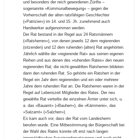
und besonders der reich gewordenen Zünfte –
sogenannte »Kommunalbewegung« – gegen die
Vorherrschaft der alten ratsfähigen Geschlechter
(»Patrizier«) im 14. und 15. Jh. zunehmend auch
Handwerker aufgenommen werden.
Der Rat bestand in der Regel aus 24 Ratsmännern
(»Ratsherren«), von denen jeweils 12 dem regierenden
(sitzenden) und 12 dem ruhenden (alten) Rat angehörten.
Jährlich wählte der »regierende Rat« aus seinen eigenen
Reihen und aus denen des »ruhenden Rates« den neuen
regierenden Rat; die nicht-gewählten Ratsherren bildeten
dann den ruhenden Rat. So gehörte ein Ratsherr in der
Regel ein Jahr dem regierenden und ein oder mehrere
Jahre dem ruhenden Rat an. Die Ratsherren waren in der
Regel auf Lebenszeit Mitglieder des Rates. Der neu
gewählte Rat verteilte die einzelnen Ämter unter sich, u.
a. das »Bauamt« (»Bauherr«), die »Kämmerei«, das
»Salzamt« (»Salzherr«).
Es kam auch vor, dass der Rat vom Landesherrn
berufen wurde. Eine Mitbestimmung der Bürgerschaft bei
der Wahl des Rates konnte oft erst nach langen
innerstädtischen Auseinandersetzungen und auch nicht