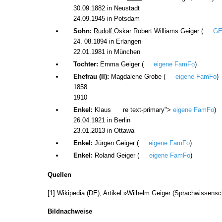
30.09.1882 in Neustadt
24.09.1945 in Potsdam
Sohn:
Rudolf
Oskar Robert Williams Geiger (
GE
24. 08.1894 in Erlangen
22.01.1981 in München
Tochter:
Emma Geiger (
eigene FamFo
)
Ehefrau (II):
Magdalene Grobe (
eigene FamFo
)
1858
1910
Enkel:
Klaus
re text-primary">
eigene FamFo
)
26.04.1921 in Berlin
23.01.2013 in Ottawa
Enkel:
Jürgen Geiger (
eigene FamFo
)
Enkel:
Roland Geiger (
eigene FamFo
)
Quellen
[1] Wikipedia (DE), Artikel »Wilhelm Geiger (Sprachwissensc
Bildnachweise