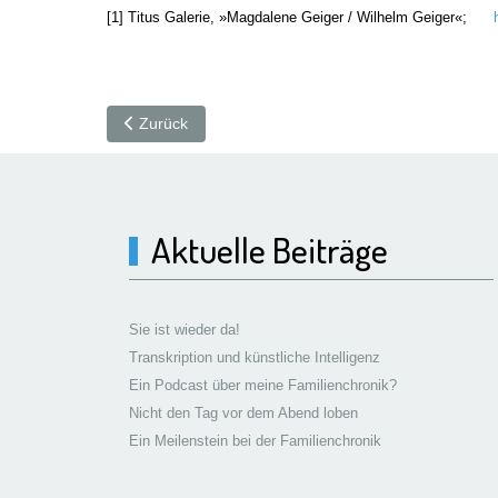
[1] Titus Galerie, »Magdalene Geiger / Wilhelm Geiger«;
Vorheriger Beitrag: Wilhelm Ludwig Geiger (Briefmar
Zurück
Aktuelle Beiträge
Sie ist wieder da!
Transkription und künstliche Intelligenz
Ein Podcast über meine Familienchronik?
Nicht den Tag vor dem Abend loben
Ein Meilenstein bei der Familienchronik