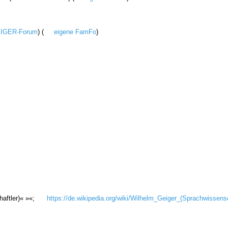
IGER-Forum
) (
eigene FamFo
)
haftler)« »«;
https://de.wikipedia.org/wiki/Wilhelm_Geiger_(Sprachwissensc