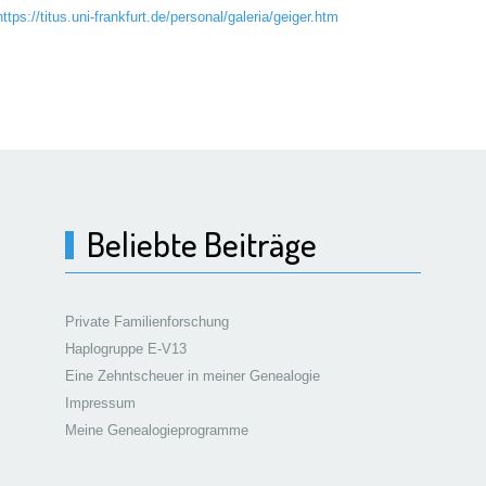
https://titus.uni-frankfurt.de/personal/galeria/geiger.htm
ke)
Beliebte Beiträge
Private Familienforschung
Haplogruppe E-V13
Eine Zehntscheuer in meiner Genealogie
Impressum
Meine Genealogieprogramme