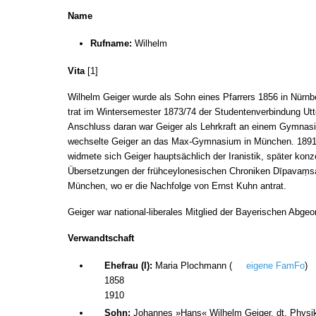
Name
Rufname:
Wilhelm
Vita
[1]
Wilhelm Geiger wurde als Sohn eines Pfarrers 1856 in Nürnber
trat im Wintersemester 1873/74 der Studentenverbindung Utt
Anschluss daran war Geiger als Lehrkraft an einem Gymnasium
wechselte Geiger an das Max-Gymnasium in München. 1891 wu
widmete sich Geiger hauptsächlich der Iranistik, später kon
Übersetzungen der frühceylonesischen Chroniken Dīpavaṃsa 
München, wo er die Nachfolge von Ernst Kuhn antrat.
Geiger war national-liberales Mitglied der Bayerischen Abg
Verwandtschaft
Ehefrau (I):
Maria Plochmann (
eigene FamFo
)
1858
1910
Sohn:
Johannes »
Hans
« Wilhelm Geiger, dt. Physik