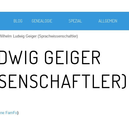
BLOG
GENEALOGIE
SPEZIAL
ALLGEMEIN
Wilhelm Ludwig Geiger (Sprachwissenschaftler)
DWIG GEIGER
SENSCHAFTLER)
ene FamFo
)