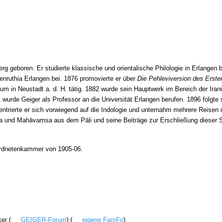
g geboren. Er studierte klassische und orientalische Philologie in Erlangen b
enruthia Erlangen bei. 1876 promovierte er über
Die Pehleviversion des Erste
 in Neustadt a. d. H. tätig. 1882 wurde sein Hauptwerk im Bereich der Irani
rde Geiger als Professor an die Universität Erlangen berufen. 1896 folgte
zentrierte er sich vorwiegend auf die Indologie und unternahm mehrere Reisen 
und Mahāvaṃsa aus dem Pāḷi und seine Beiträge zur Erschließung dieser Sp
eordnetenkammer von 1905-06.
er (
GEIGER-Forum
) (
eigene FamFo
)