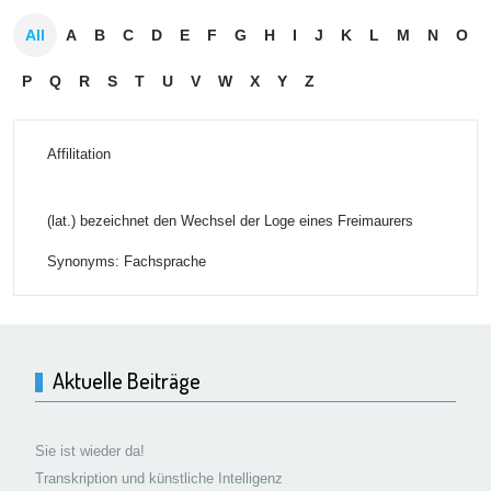
All
A
B
C
D
E
F
G
H
I
J
K
L
M
N
O
P
Q
R
S
T
U
V
W
X
Y
Z
Affilitation
(lat.) bezeichnet den Wechsel der Loge eines Freimaurers
Synonyms: Fachsprache
Aktuelle Beiträge
Sie ist wieder da!
Transkription und künstliche Intelligenz