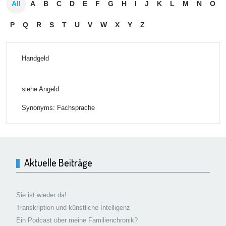
All
A
B
C
D
E
F
G
H
I
J
K
L
M
N
O
P
Q
R
S
T
U
V
W
X
Y
Z
Handgeld
siehe Angeld
Synonyms: Fachsprache
Aktuelle Beiträge
Sie ist wieder da!
Transkription und künstliche Intelligenz
Ein Podcast über meine Familienchronik?