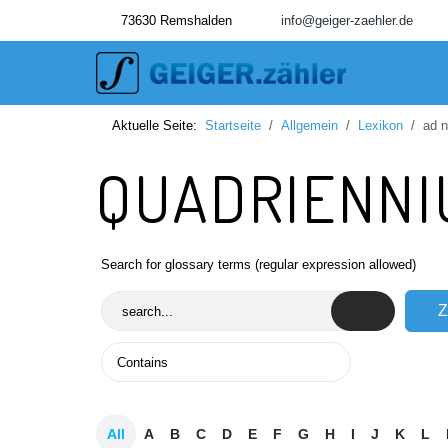
73630 Remshalden
info@geiger-zaehler.de
Aktuelle Seite:
Startseite
Allgemein
Lexikon
ad 
QUADRIENN
Search for glossary terms (regular expression allowed)
All
A
B
C
D
E
F
G
H
I
J
K
L