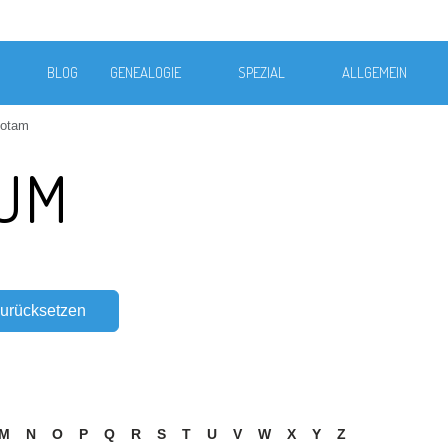
BLOG
GENEALOGIE
SPEZIAL
ALLGEMEIN
notam
IUM
M
N
O
P
Q
R
S
T
U
V
W
X
Y
Z